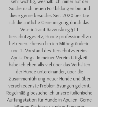
sehr wichtig, weshalb ich immer auf der
Suche nach neuen Fortbildungen bin und
diese gerne besuche. Seit 2020 besitze
ich die amtliche Genehmigung durch das
Veterinäramt Ravensburg §11
Tierschutzgesetz, Hunde professionell zu
betreuen. Ebenso bin ich Mitbegründerin
und 1. Vorstand des Tierschutzvereins
Apulia Dogs. In meiner Vereinstätigkeit
habe ich ebenfalls viel über das Verhalten
der Hunde untereinander, über die
Zusammenführung neuer Hunde und über
verschiedenste Problemlösungen gelernt.
Regelmäßig besuche ich unsere italienische
Auffangstation für Hunde in Apulien. Gerne
können Sie hierzu auch auf unserer
Vereinsseite
www.apulia-dogs.de
stöbern.
Hauptberuflich bin ich
Heilerziehungspflegerin mittlerweile
ausschließlich im Nachtdienst.